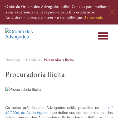
O site da Ordem dos Advogados utiliza Cookies para melhorar
a sua experiência de navegação e para fins estatísticos.
Ao visitar-nos está a consentir a sua utilização.
Saiba mais
Toggle
navigati
Homepage
Cidadãos
Procuradoria Ilícita
Procuradoria Ilícita
Os actos próprios dos Advogados estão previstos na
Lei n.º
49/2004, de 24 de Agosto
, que define seu sentido e alcance dos
actos próprios dos Advogados e Solicitadores e tipifica o crime