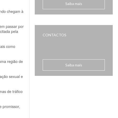
Saiba mais
uando chegam à
zem passar por
citada pela
CONTACTOS
tais como
 uma região de
Saiba mais
ação sexual e
mas de tráfico
e promissor,