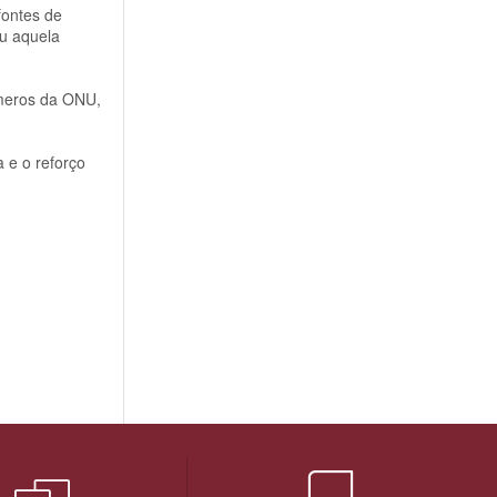
fontes de
ou aquela
úmeros da ONU,
 e o reforço