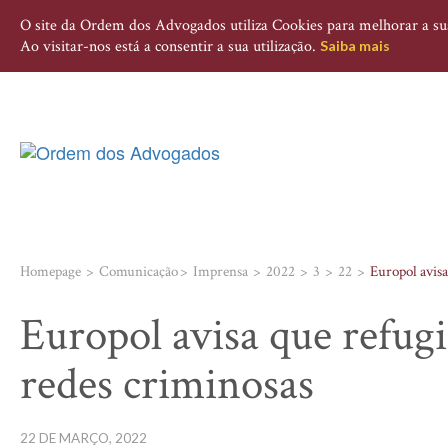
O site da Ordem dos Advogados utiliza Cookies para melhorar a sua 
Ao visitar-nos está a consentir a sua utilização.
Saiba mais
Homepage
Comunicação
Imprensa
2022
3
22
Europol avisa
Europol avisa que refugi
redes criminosas
22 DE MARÇO, 2022