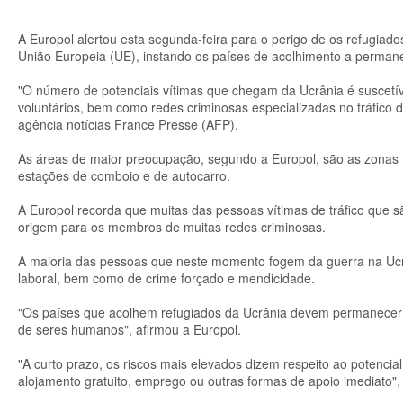
A Europol alertou esta segunda-feira para o perigo de os refugia
União Europeia (UE), instando os países de acolhimento a permane
"O número de potenciais vítimas que chegam da Ucrânia é suscetíve
voluntários, bem como redes criminosas especializadas no tráfico 
agência notícias France Presse (AFP).
As áreas de maior preocupação, segundo a Europol, são as zonas fr
estações de comboio e de autocarro.
A Europol recorda que muitas das pessoas vítimas de tráfico que 
origem para os membros de muitas redes criminosas.
A maioria das pessoas que neste momento fogem da guerra na Ucrâ
laboral, bem como de crime forçado e mendicidade.
"Os países que acolhem refugiados da Ucrânia devem permanecer at
de seres humanos", afirmou a Europol.
"A curto prazo, os riscos mais elevados dizem respeito ao potencial
alojamento gratuito, emprego ou outras formas de apoio imediato", 