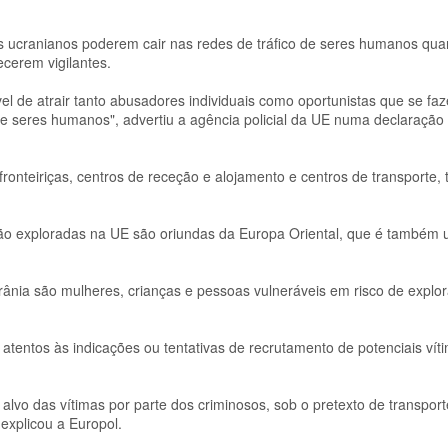
dos ucranianos poderem cair nas redes de tráfico de seres humanos q
cerem vigilantes.
l de atrair tanto abusadores individuais como oportunistas que se fa
de seres humanos", advertiu a agência policial da UE numa declaração 
onteiriças, centros de receção e alojamento e centros de transporte, 
são exploradas na UE são oriundas da Europa Oriental, que é também
nia são mulheres, crianças e pessoas vulneráveis em risco de explor
entos às indicações ou tentativas de recrutamento de potenciais víti
 alvo das vítimas por parte dos criminosos, sob o pretexto de transport
explicou a Europol.